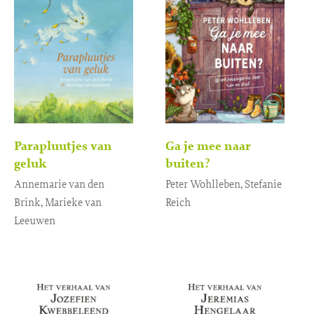
Parapluutjes van
Ga je mee naar
geluk
buiten?
Annemarie van den
Peter Wohlleben, Stefanie
Brink, Marieke van
Reich
Leeuwen
Gebonden
20
,
99
Gebonden
18
,
99