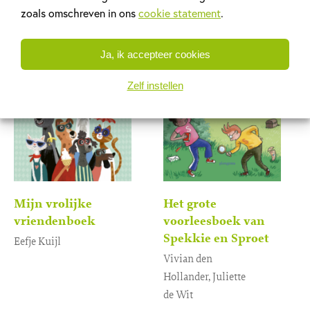
22
,
99
zoals omschreven in ons
cookie statement
.
Ja, ik accepteer cookies
Zelf instellen
Mijn vrolijke
Het grote
vriendenboek
voorleesboek van
Spekkie en Sproet
Eefje Kuijl
Vivian den
Gebonden
14
,
99
Hollander, Juliette
de Wit