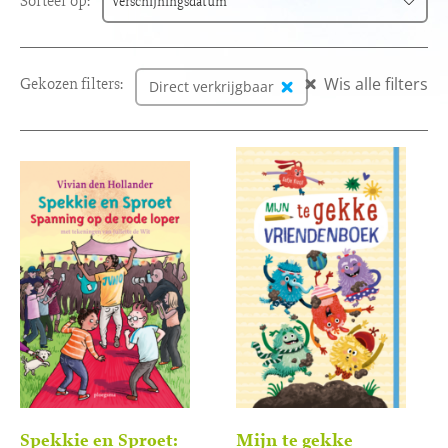
Sorteer op:
Verschijningsdatum
Verschijningsdatum
Gekozen filters:
Wis alle filters
Alfabetisch (A-Z)
Direct verkrijgbaar
Alfabetisch (Z-A)
Prijs (oplopend)
Prijs (aflopend)
Spekkie en Sproet:
Mijn te gekke