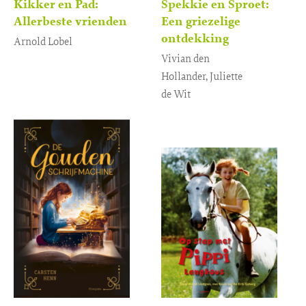
Kikker en Pad:
Spekkie en Sproet:
Allerbeste vrienden
Een griezelige
ontdekking
Arnold Lobel
Vivian den
Gebonden
12
,
99
Hollander, Juliette
de Wit
Gebonden
14
,
99