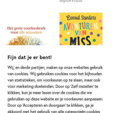
Sophie Pluim
Paperback
10
,
00
Gebonden
15
,
00
Fijn dat je er bent!
Wij, en derde partijen, maken op onze websites gebruik
van cookies. Wij gebruiken cookies voor het bijhouden
van statistieken, om voorkeuren op te slaan, maar ook
Het grote
Avonturen van miss
voor marketing doeleinden. Door op ‘Zelf instellen’ te
voorleesboek voor
Marlow
klikken, kun je meer lezen over de cookies die we
alle seizoenen
Ewoud Sanders
gebruiken op deze website en je voorkeuren aanpassen.
Diverse auteurs
Paperback
Door op ‘Accepteren en doorgaan’ te klikken, ga je
15
,
00
Gebonden
akkoord met het gebruik van alle categorieën cookies