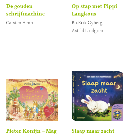
De gouden
Op stap met Pippi
schrijfmachine
Langkous
Carsten Henn
Bo-Erik Gyberg,
Astrid Lindgren
Gebonden
17
,
99
Gebonden
17
,
99
Pieter Konijn – Mag
Slaap maar zacht