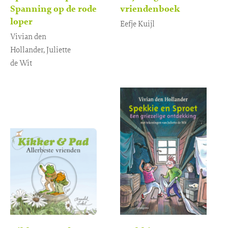
Spanning op de rode
vriendenboek
loper
Eefje Kuijl
Vivian den
Gebonden
14
,
99
Hollander, Juliette
de Wit
Gebonden
14
,
99