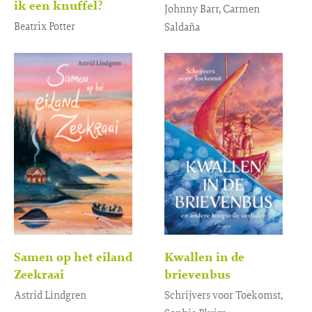
ik een knuffel?
Johnny Barr, Carmen
Beatrix Potter
Saldaña
Gebonden
Gebonden
15
,
99
19
,
99
Samen op het eiland
Kwallen in de
Zeekraai
brievenbus
Astrid Lindgren
Schrijvers voor Toekomst,