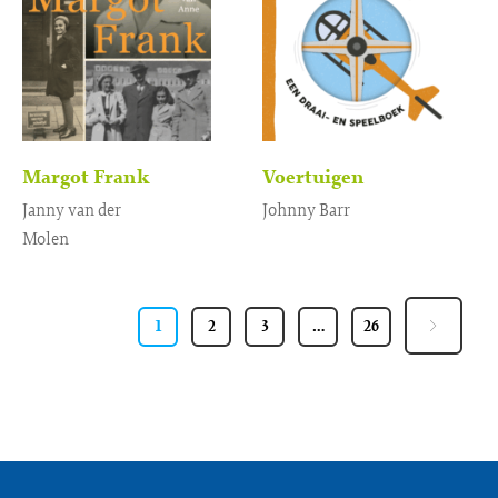
Margot Frank
Voertuigen
Janny van der
Johnny Barr
Molen
Gebonden
13
,
99
Gebonden
19
,
99
1
2
3
…
26