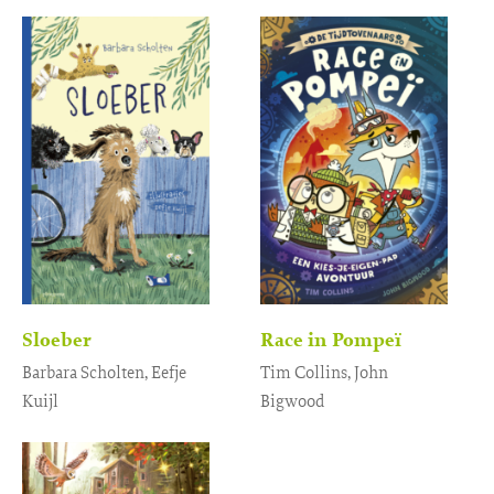
Gebonden
20
,
99
Sloeber
Race in Pompeï
Barbara Scholten, Eefje
Tim Collins, John
Kuijl
Bigwood
Gebonden
Gebonden
15
,
15
,
99
99