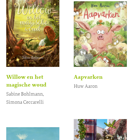
Willow en het
Aapvarken
magische woud
Huw Aaron
Sabine Bohlmann,
Gebonden
15
,
99
Simona Ceccarelli
Gebonden
17
,
99