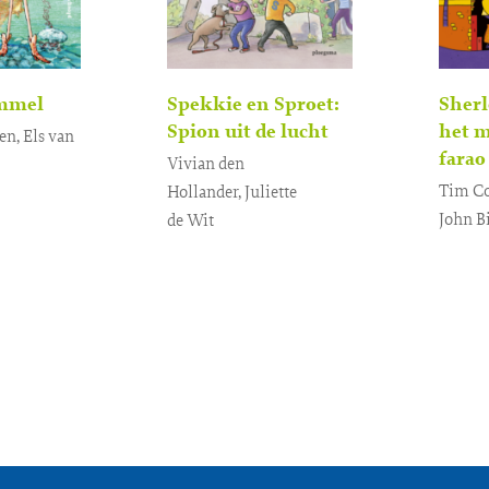
ommel
Spekkie en Sproet:
Sher
Spion uit de lucht
het m
en, Els van
farao
Vivian den
Tim Co
Hollander, Juliette
5
,
99
John B
de Wit
Geb
E-
7
,
4
,
99
99
book