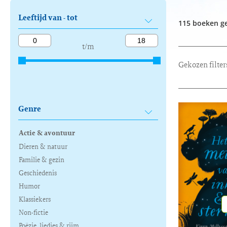
Leeftijd van - tot
115 boeken g
t/m
Gekozen filter
Genre
Actie & avontuur
Dieren & natuur
Familie & gezin
Geschiedenis
Humor
Klassiekers
Non-fictie
Poëzie, liedjes & rijm