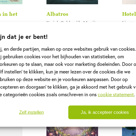
 in het
Albatros
Hotel
Yorick Goldewijk, Martijn
Lizett
, Tineke
van der Linden
Jansse
jn dat je er bent!
Gebonden
Geb
18
,
99
j, en derde partijen, maken op onze websites gebruik van cookies.
8
,
99
j gebruiken cookies voor het bijhouden van statistieken, om
orkeuren op te slaan, maar ook voor marketing doeleinden. Door 
elf instellen’ te klikken, kun je meer lezen over de cookies die we
bruiken op deze website en je voorkeuren aanpassen. Door op
ccepteren en doorgaan’ te klikken, ga je akkoord met het gebruik 
le categorieën cookies zoals omschreven in ons
cookie statement
.
Zelf instellen
Ja, ik accepteer cookies