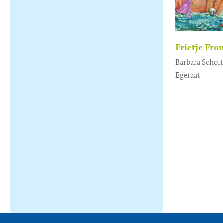
Frietje Fr
Barbara Scholt
Egeraat
Gebonden
1