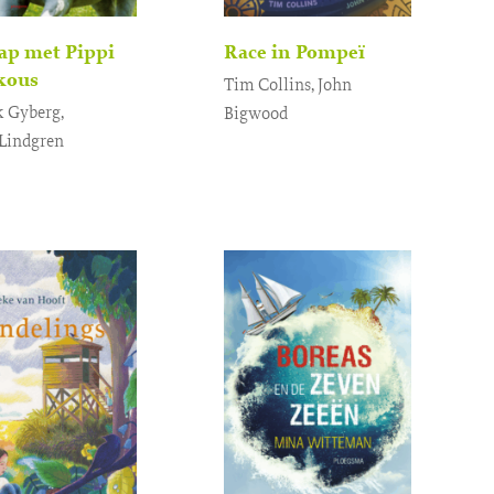
ap met Pippi
Race in Pompeï
kous
Tim Collins, John
k Gyberg,
Bigwood
 Lindgren
Gebonden
15
,
99
onden
17
,
99