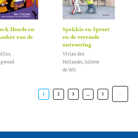
lock Honds en
Spekkie en Sproet
asker van de
en de vreemde
ontvoering
llins,
Vivian den
igwood
Hollander, Juliette
de Wit
onden
15
,
99
E-
7
,
4
,
99
99
book
1
2
3
…
5