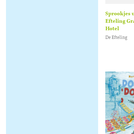
Sprookjes u
Efteling G
Hotel
De Efteling
Luisterboek
1