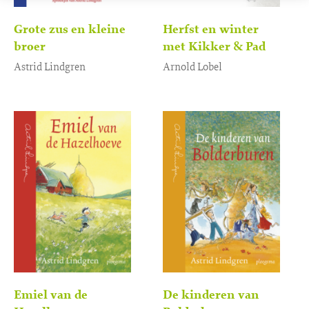
Grote zus en kleine
Herfst en winter
broer
met Kikker & Pad
Astrid Lindgren
Arnold Lobel
Luisterboek
Gebonden
3
,
16
,
99
99
Emiel van de
De kinderen van