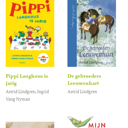
Pippi Langkous is
De gebroeders
jarig
Leeuwenhart
Astrid Lindgren, Ingrid
Astrid Lindgren
Vang Nyman
Gebonden
24
,
99
Gebonden
13
,
99