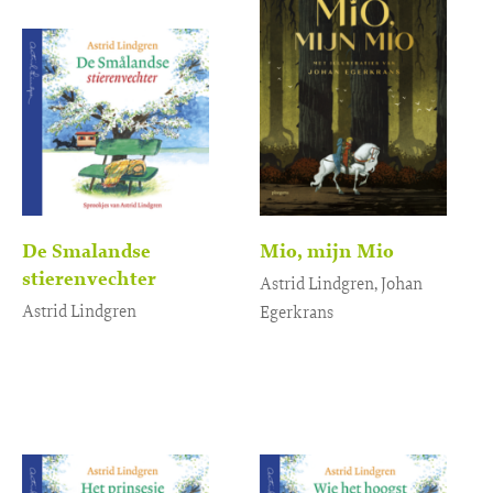
De Smalandse
Mio, mijn Mio
stierenvechter
Astrid Lindgren, Johan
Astrid Lindgren
Egerkrans
Luisterboek
Gebonden
3
,
99
24
,
99