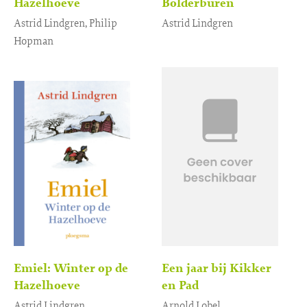
Hazelhoeve
Bolderburen
Astrid Lindgren, Philip
Astrid Lindgren
Hopman
Gebonden
27
,
99
Gebonden
27
,
99
Emiel: Winter op de
Een jaar bij Kikker
Hazelhoeve
en Pad
Astrid Lindgren
Arnold Lobel