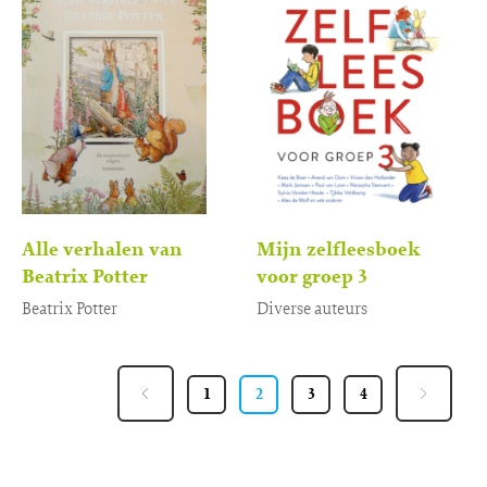
Alle verhalen van
Mijn zelfleesboek
Beatrix Potter
voor groep 3
Beatrix Potter
Diverse auteurs
Gebonden
Gebonden
39
,
21
,
99
99
1
2
3
4