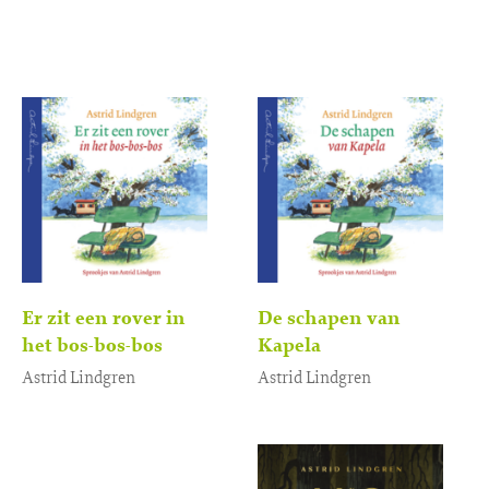
3
,
99
Er zit een rover in
De schapen van
het bos-bos-bos
Kapela
Astrid Lindgren
Astrid Lindgren
Luisterboek
Luisterboek
3
,
3
,
99
99