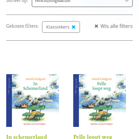
Sorteer op:
Verschijningsdatum
Verschijningsdatum
Gekozen filters:
Wis alle filters
Alfabetisch (A-Z)
Klassiekers
Alfabetisch (Z-A)
Prijs (oplopend)
Prijs (aflopend)
In schemerland
Pelle loopt weg