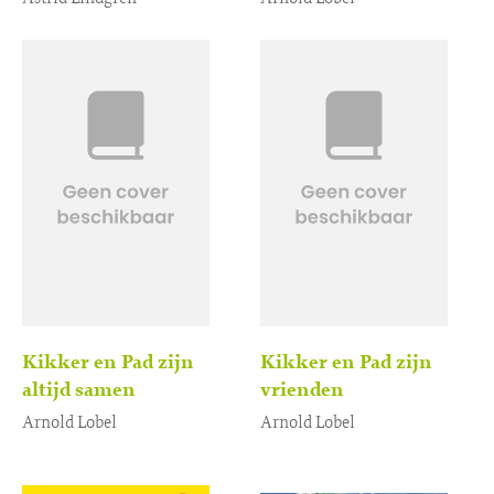
Gebonden
Luisterboek
16
,
7
,
99
99
Kikker en Pad zijn
Kikker en Pad zijn
altijd samen
vrienden
Arnold Lobel
Arnold Lobel
Luisterboek
Luisterboek
7
,
7
,
99
99