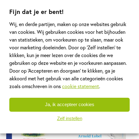
Fijn dat je er bent!
Wij, en derde partijen, maken op onze websites gebruik
van cookies. Wij gebruiken cookies voor het bijhouden
Het draakje met de
Mirabel
van statistieken, om voorkeuren op te slaan, maar ook
rode ogen
Astrid Lindgren
voor marketing doeleinden. Door op ‘Zelf instellen’ te
Astrid Lindgren
Luisterboek
klikken, kun je meer lezen over de cookies die we
3
,
99
Luisterboek
gebruiken op deze website en je voorkeuren aanpassen.
3
,
99
Door op ‘Accepteren en doorgaan’ te klikken, ga je
akkoord met het gebruik van alle categorieën cookies
zoals omschreven in ons
cookie statement
.
Ja, ik accepteer cookies
Zelf instellen