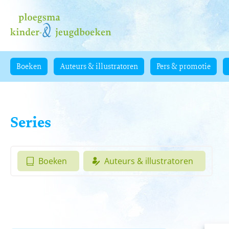
Boeken
Auteurs & illustratoren
Pers & promotie
Series
Boeken
Auteurs & illustratoren