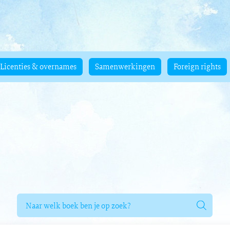
Licenties & overnames
Samenwerkingen
Foreign rights
Zoeken
naar
boeken,