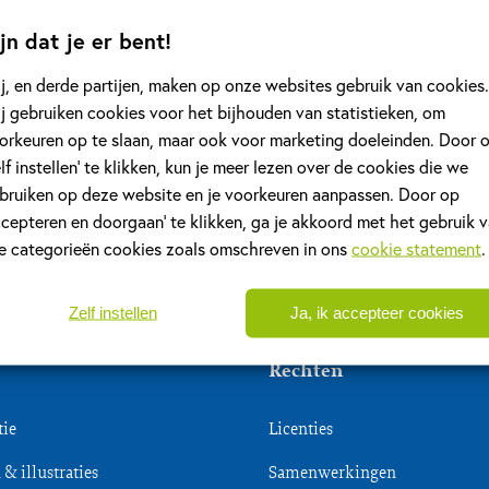
auteurs
jn dat je er bent!
en
nden
uitgevers
j, en derde partijen, maken op onze websites gebruik van cookies.
j gebruiken cookies voor het bijhouden van statistieken, om
evonden
X
orkeuren op te slaan, maar ook voor marketing doeleinden. Door 
elf instellen’ te klikken, kun je meer lezen over de cookies die we
bruiken op deze website en je voorkeuren aanpassen. Door op
ccepteren en doorgaan’ te klikken, ga je akkoord met het gebruik 
le categorieën cookies zoals omschreven in ons
cookie statement
.
Zelf instellen
Ja, ik accepteer cookies
Rechten
tie
Licenties
& illustraties
Samenwerkingen