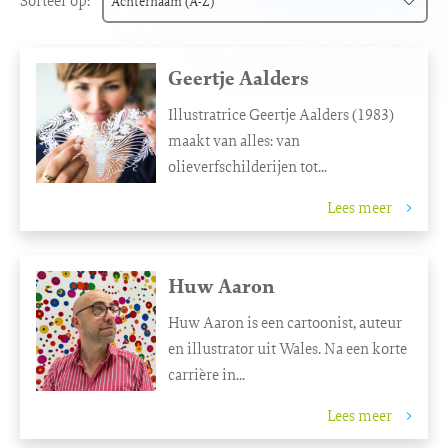
Sorteer op:
Achternaam (A-Z)
Achternaam (A-Z)
Geertje Aalders
Achternaam (Z-A)
Illustratrice Geertje Aalders (1983)
Voornaam (A-Z)
maakt van alles: van
Voornaam (Z-A)
olieverfschilderijen tot...
Lees meer
Huw Aaron
Huw Aaron is een cartoonist, auteur
en illustrator uit Wales. Na een korte
carrière in...
Lees meer