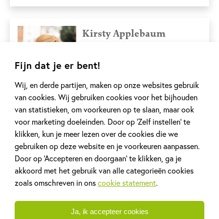
Kirsty Applebaum
De Engelse Kirsty Applebaum heeft
Fijn dat je er bent!
een heleboel baantjes gehad voordat
ze full-time...
Wij, en derde partijen, maken op onze websites gebruik
Lees meer
van cookies. Wij gebruiken cookies voor het bijhouden
van statistieken, om voorkeuren op te slaan, maar ook
voor marketing doeleinden. Door op ‘Zelf instellen’ te
klikken, kun je meer lezen over de cookies die we
Ros Asquith
gebruiken op deze website en je voorkeuren aanpassen.
De Britse illustratrice Ros Asquith
Door op ‘Accepteren en doorgaan’ te klikken, ga je
tekent al meer dan twintig jaar voor
akkoord met het gebruik van alle categorieën cookies
The Guardian....
zoals omschreven in ons
cookie statement
.
Ja, ik accepteer cookies