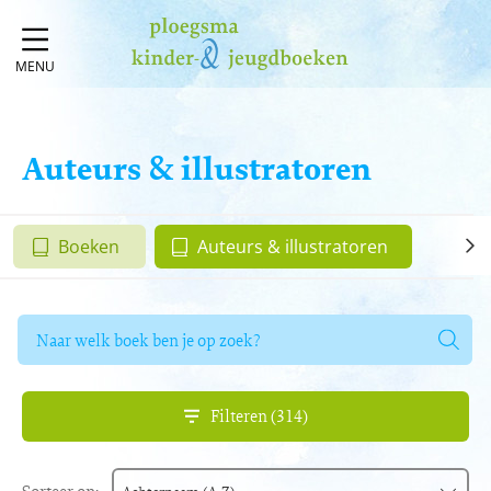
MENU
Auteurs & illustratoren
Boeken
Auteurs & illustratoren
Zoeken
naar
boeken,
auteurs
Filteren (314)
en
uitgevers